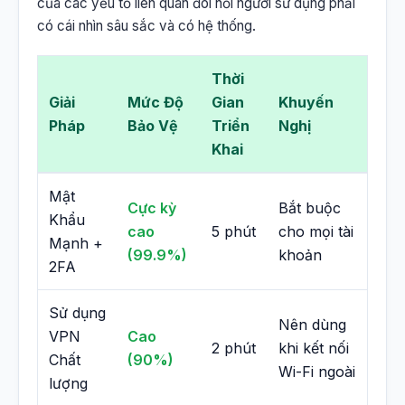
của các yếu tố liên quan đòi hỏi người sử dụng phải
có cái nhìn sâu sắc và có hệ thống.
Thời
Giải
Mức Độ
Gian
Khuyến
Pháp
Bảo Vệ
Triển
Nghị
Khai
Mật
Cực kỳ
Bắt buộc
Khẩu
cao
5 phút
cho mọi tài
Mạnh +
(99.9%)
khoản
2FA
Sử dụng
Nên dùng
VPN
Cao
2 phút
khi kết nối
Chất
(90%)
Wi-Fi ngoài
lượng