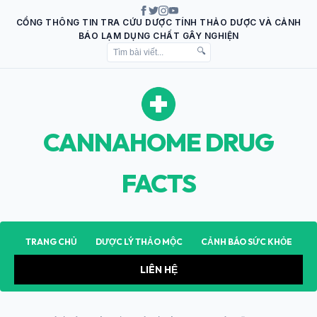
CỔNG THÔNG TIN TRA CỨU DƯỢC TÍNH THẢO DƯỢC VÀ CẢNH
BÁO LẠM DỤNG CHẤT GÂY NGHIỆN
🔍
CANNAHOME DRUG
FACTS
TRANG CHỦ
DƯỢC LÝ THẢO MỘC
CẢNH BÁO SỨC KHỎE
LIÊN HỆ