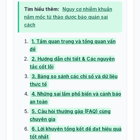
Tìm hiểu thêm:
Nguy cơ nhiễm khuẩn
nấm mốc từ thảo dược bảo quản sai
cách
1. Tầm quan trọng và tổng quan vấn
đề
2. Hướng dẫn chi tiết & Các nguyên
tắc cốt lõi
3. Bảng so sánh các chỉ số và dữ liệu
thực tế
4. Những sai lầm phổ biến và cảnh báo
an toàn
5. Câu hỏi thường gặp (FAQ) cùng
chuyên gia
6. Lời khuyên tổng kết để đạt hiệu quả
tốt nhất