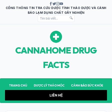
CỔNG THÔNG TIN TRA CỨU DƯỢC TÍNH THẢO DƯỢC VÀ CẢNH
BÁO LẠM DỤNG CHẤT GÂY NGHIỆN
🔍
CANNAHOME DRUG
FACTS
TRANG CHỦ
DƯỢC LÝ THẢO MỘC
CẢNH BÁO SỨC KHỎE
LIÊN HỆ