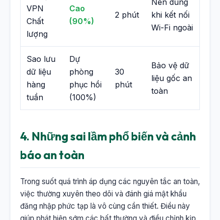
Nên dùng
VPN
Cao
2 phút
khi kết nối
Chất
(90%)
Wi-Fi ngoài
lượng
Sao lưu
Dự
Bảo vệ dữ
dữ liệu
phòng
30
liệu gốc an
hàng
phục hồi
phút
toàn
tuần
(100%)
4. Những sai lầm phổ biến và cảnh
báo an toàn
Trong suốt quá trình áp dụng các nguyên tắc an toàn,
việc thường xuyên theo dõi và đánh giá mật khẩu
đăng nhập phức tạp là vô cùng cần thiết. Điều này
giúp phát hiện sớm các bất thường và điều chỉnh kịp