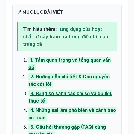
📍 MỤC LỤC BÀI VIẾT
Tìm hiểu thêm:
Ứng dụng của hoạt
chất từ cây tràm trà trong điều trị mụn
trứng cá
1. Tầm quan trọng và tổng quan vấn
đề
2. Hướng dẫn chi tiết & Các nguyên
tắc cốt lõi
3. Bảng so sánh các chỉ số và dữ liệu
thực tế
4. Những sai lầm phổ biến và cảnh báo
an toàn
5. Câu hỏi thường gặp (FAQ) cùng