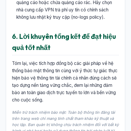
quảng cáo hoặc chứa quảng cáo rác. Hãy chọn
nhà cung cấp VPN trả phí uy tín có chính sách
không lưu nhật ký truy cập (no-logs policy).
6. Lời khuyên tổng kết để đạt hiệu
quả tốt nhất
Tóm lại, việc tích hợp đồng bộ các giải pháp về hệ
thống bảo mật thông tin cùng với ý thức tự giác thực
hiện bảo vệ thông tin tài chính cá nhân đúng cách sẽ
tạo dựng nền tảng vững chắc, đem lại những đảm
bảo an toàn giao dịch trực tuyến to lớn và bền vững
cho cuộc sống.
Miễn trừ trách nhiệm bảo mật: Toàn bộ thông tin đăng tải
trên trang web chỉ mang tính chất tham khảo kỹ thuật và
học tập. Ban quản trị không chịu trách nhiệm đối với bất kỳ
hành vi phá hoại hoặc sử dụng thông tin trái pháp luật từ