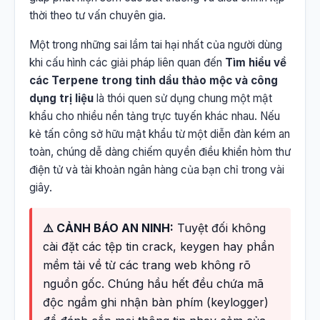
thời theo tư vấn chuyên gia.
Một trong những sai lầm tai hại nhất của người dùng
khi cấu hình các giải pháp liên quan đến
Tìm hiểu về
các Terpene trong tinh dầu thảo mộc và công
dụng trị liệu
là thói quen sử dụng chung một mật
khẩu cho nhiều nền tảng trực tuyến khác nhau. Nếu
kẻ tấn công sở hữu mật khẩu từ một diễn đàn kém an
toàn, chúng dễ dàng chiếm quyền điều khiển hòm thư
điện tử và tài khoản ngân hàng của bạn chỉ trong vài
giây.
⚠️ CẢNH BÁO AN NINH:
Tuyệt đối không
cài đặt các tệp tin crack, keygen hay phần
mềm tải về từ các trang web không rõ
nguồn gốc. Chúng hầu hết đều chứa mã
độc ngầm ghi nhận bàn phím (keylogger)