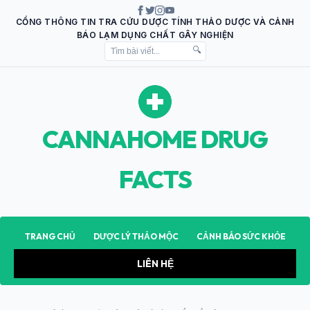
CỔNG THÔNG TIN TRA CỨU DƯỢC TÍNH THẢO DƯỢC VÀ CẢNH
BÁO LẠM DỤNG CHẤT GÂY NGHIỆN
🔍
CANNAHOME DRUG
FACTS
TRANG CHỦ
DƯỢC LÝ THẢO MỘC
CẢNH BÁO SỨC KHỎE
LIÊN HỆ